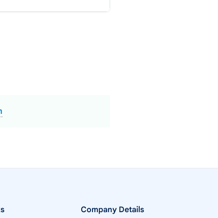
m
ks
Company Details