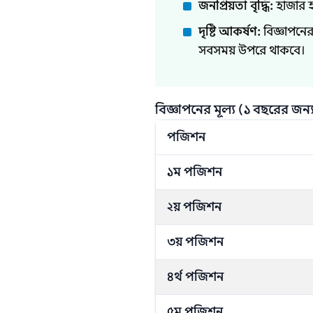
জনপ্রিয়তা বৃদ্ধি:
হাজার হ
দৃষ্টি আকর্ষণ:
বিজ্ঞাপনে
সবসময় উপরে থাকবে।
বিজ্ঞাপনের মূল্য (১ বছরের জন্য
পজিশন
১ম পজিশন
২য় পজিশন
৩য় পজিশন
৪র্থ পজিশন
৫ম পজিশন